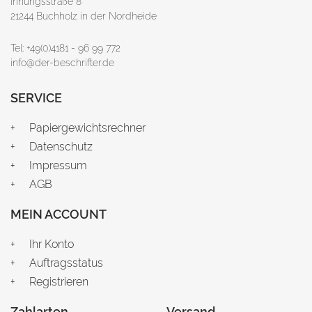
Innungsstraße 8
21244 Buchholz in der Nordheide
Tel: +49(0)4181 - 96 99 772
info@der-beschrifter.de
SERVICE
Papiergewichtsrechner
Datenschutz
Impressum
AGB
MEIN ACCOUNT
Ihr Konto
Auftragsstatus
Registrieren
Zahlarten
Versand